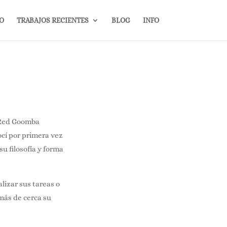
IO
TRABAJOS RECIENTES
BLOG
INFO
l Red Goomba
nocí por primera vez
u filosofía y forma
lizar sus tareas o
más de cerca su