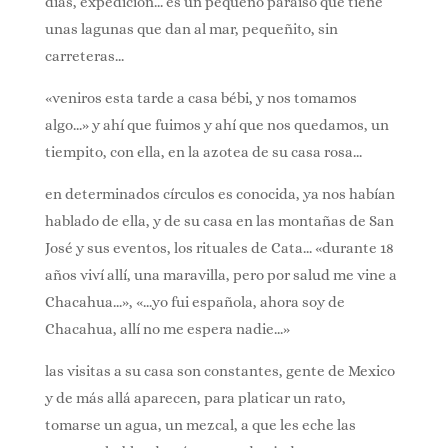
días, expedición… es un pequeño paraíso que tiene
unas lagunas que dan al mar, pequeñito, sin
carreteras…
«veniros esta tarde a casa bébi, y nos tomamos
algo…» y ahí que fuimos y ahí que nos quedamos, un
tiempito, con ella, en la azotea de su casa rosa…
en determinados círculos es conocida, ya nos habían
hablado de ella, y de su casa en las montañas de San
José y sus eventos, los rituales de Cata… «durante 18
años viví allí, una maravilla, pero por salud me vine a
Chacahua…», «…yo fui española, ahora soy de
Chacahua, allí no me espera nadie…»
las visitas a su casa son constantes, gente de Mexico
y de más allá aparecen, para platicar un rato,
tomarse un agua, un mezcal, a que les eche las